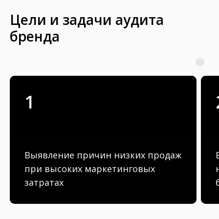
от
35
0 000
руб
Цели и задачи аудита
бренда
Что входит:
Планирование исследования
Сбор информации
Анализ данных
Представление результатов
1
Рассчитать стоимость
Выявление причин низких продаж
при высоких маркетинговых
затратах