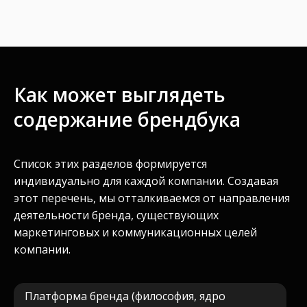
от 3-х недель
от
500 000
руб
Как может выглядеть
содержание брендбука
Что входит:
описание платформы бренда
Список этих разделов формируется
правила использования констант
индивидуально для каждой компании. Создавая
фирменного стиля
примеры оформления носителей
этот перечень, мы отталкиваемся от направления
деятельности бренда, существующих
маркетинговых и коммуникационных целей
Рассчитать стоимость
компании.
Платформа бренда (философия, ядро