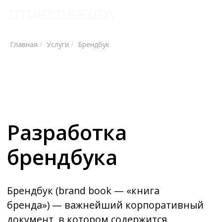
Главная
Услуги
Брендбук
/
/
Разработка
брендбука
Брендбук (brand book — «книга
бренда») — важнейший корпоративный
документ, в котором содержится
описание философии бренда, основ
позиционирования, его миссии
и ценностей, а также правила
использования фирменного стиля и его
развития на рекламных и имиджевых
носителях.