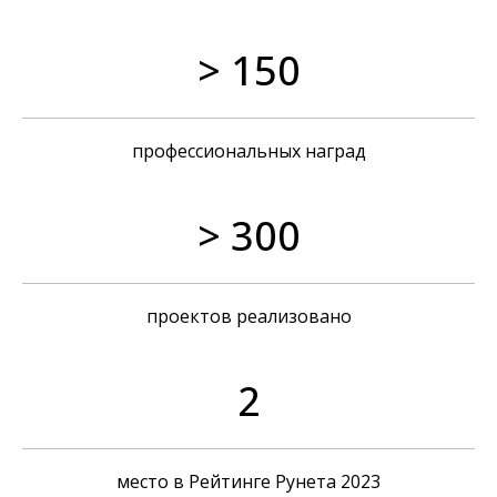
> 150
Агентство
Блог
Проекты
Вакансии
Награды
Контакты
профессиональных наград
Карта сайта
Политика обработки персональных
> 300
данных
OTVETDESIGN
Communications agency © 2013–2026
проектов реализовано
2
место в Рейтинге Рунета 2023