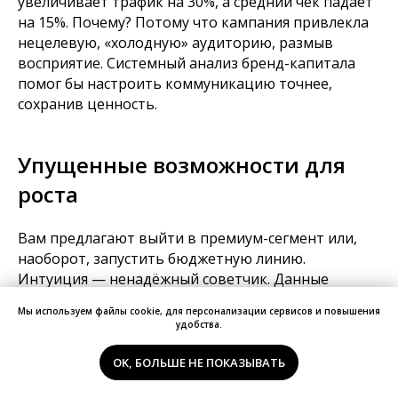
увеличивает трафик на 30%, а средний чек падает
на 15%. Почему? Потому что кампания привлекла
нецелевую, «холодную» аудиторию, размыв
восприятие. Системный анализ бренд-капитала
помог бы настроить коммуникацию точнее,
сохранив ценность.
Упущенные возможности для
роста
Вам предлагают выйти в премиум-сегмент или,
наоборот, запустить бюджетную линию.
Интуиция — ненадёжный советчик. Данные
о текущем бренд-капитале покажут, есть ли у вас
Мы используем файлы cookie, для персонализации сервисов и повышения
мандат доверия для такого шага. Не зная этого,
удобства.
можно легко разрушить то, что годами строилось.
OK, БОЛЬШЕ НЕ ПОКАЗЫВАТЬ