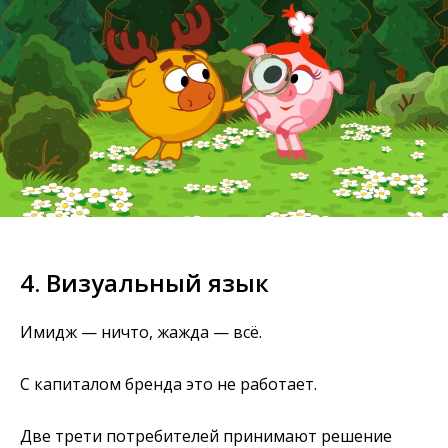
Кстати, мы проводим
аудиты брендов
4. Визуальный язык
ПОСМОТРЕТЬ
Имидж — ничто, жажда — всё.
С капиталом бренда это не работает.
Две трети потребителей принимают решение